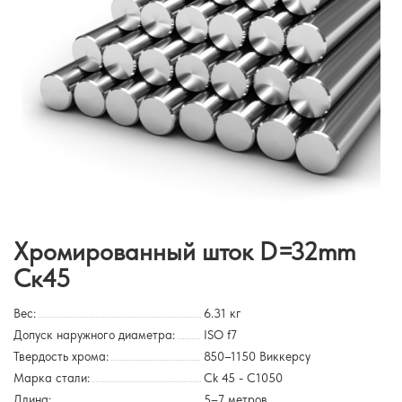
Хромированный шток D=32mm
Ск45
Вес:
6.31
кг
Допуск наружного диаметра:
ISO f7
Твердость хрома:
850–1150 Виккерсу
Марка стали:
Сk 45 - С1050
Длина:
5–7 метров