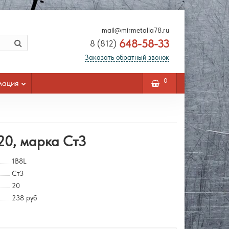
mail@mirmetalla78.ru
648-58-33
8 (812)
Заказать обратный звонок
0
мация
20, марка Ст3
1B8L
Ст3
20
238 руб