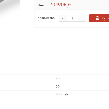
70490₽
/т
Цена:
-
Куп
Количество:
+
Ст3
20
238 руб