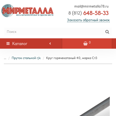
mail@mirmetalla78.ru
648-58-33
8 (812)
Заказать обратный звонок
0
Каталог
...
Пруток стальной г/к
Круг горячекатаный 40, марка Ст3