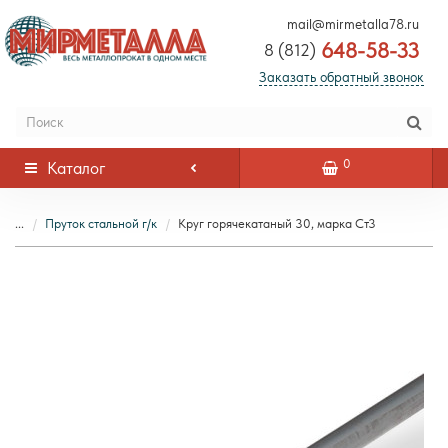
mail@mirmetalla78.ru
648-58-33
8 (812)
Заказать обратный звонок
0
Каталог
...
Пруток стальной г/к
Круг горячекатаный 30, марка Ст3