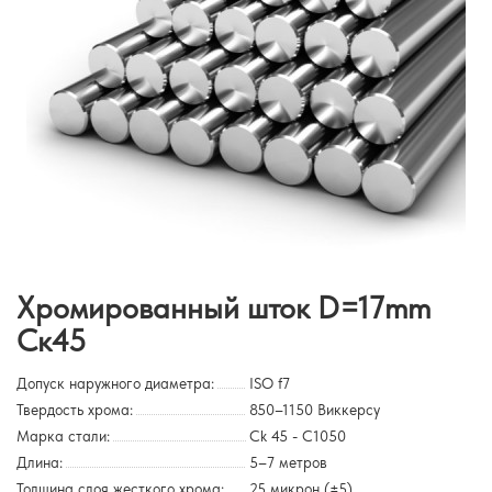
Хромированный шток D=17mm
Ск45
Допуск наружного диаметра:
ISO f7
Твердость хрома:
850–1150 Виккерсу
Марка стали:
Сk 45 - С1050
Длина:
5–7 метров
Толщина слоя жесткого хрома:
25 микрон (±5)