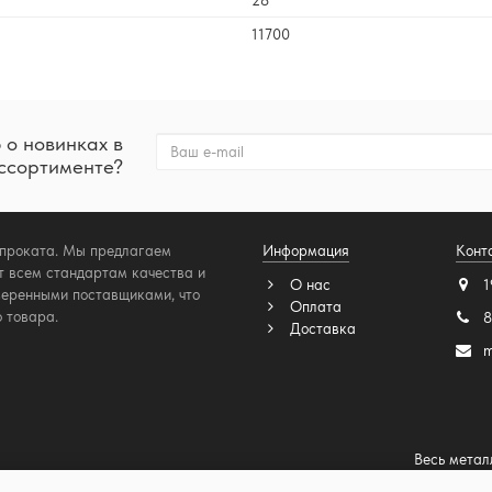
11700
 о новинках в
ссортименте?
опроката. Мы предлагаем
Информация
Конт
т всем стандартам качества и
О нас
1
веренными поставщиками, что
Оплата
 товара.
8
Доставка
m
Весь метал