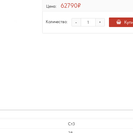
62790₽
Цена:
-
Куп
Количество:
+
Ст3
28