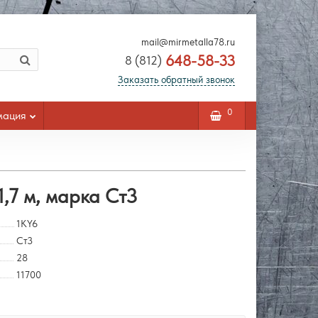
mail@mirmetalla78.ru
648-58-33
8 (812)
Заказать обратный звонок
0
мация
1,7 м, марка Ст3
1KY6
Ст3
28
11700