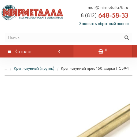
mail@mirmetalla78.ru
648-58-33
8 (812)
Заказать обратный звонок
0
Каталог
...
Круг латунный (пруток)
Круг латунный прес 160, марка ЛС59-1