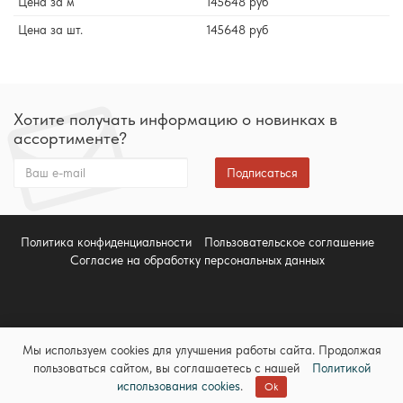
Цена за м
145648 руб
Цена за шт.
145648 руб
Хотите получать информацию о новинках в
ассортименте?
Подписаться
Политика конфиденциальности
Пользовательское соглашение
Согласие на обработку персональных данных
Мы используем cookies для улучшения работы сайта. Продолжая
пользоваться сайтом, вы соглашаетесь с нашей
Политикой
использования cookies
.
Ok
Весь металлопрокат со склада в Санкт-Петербурге © 2012 - 2025