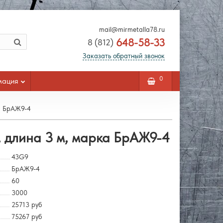
mail@mirmetalla78.ru
648-58-33
8 (812)
Заказать обратный звонок
0
мация
ка БрАЖ9-4
, длина 3 м, марка БрАЖ9-4
43G9
БрАЖ9-4
60
3000
25713 руб
75267 руб