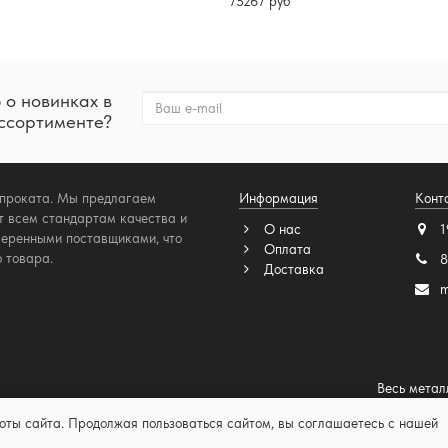
75267 руб
 о новинках в
ссортименте?
опроката. Мы предлагаем
Информация
Конт
т всем стандартам качества и
О нас
1
веренными поставщиками, что
Оплата
 товара.
8
Доставка
m
Весь метал
боты сайта. Продолжая пользоваться сайтом, вы соглашаетесь с нашей